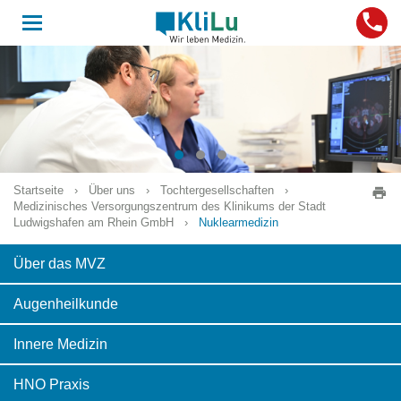
Toggle
navigation
Startseite
›
Über uns
›
Tochtergesellschaften
›
Medizinisches Versorgungszentrum des Klinikums der Stadt
Ludwigshafen am Rhein GmbH
›
Nuklearmedizin
Über das MVZ
Augenheilkunde
Innere Medizin
HNO Praxis