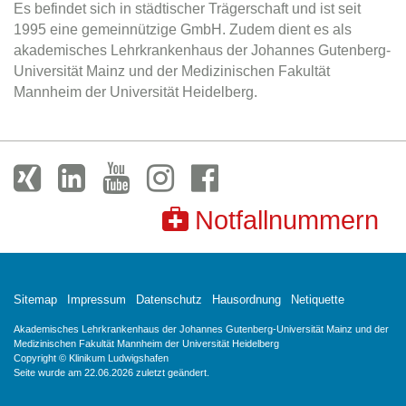
Es befindet sich in städtischer Trägerschaft und ist seit
1995 eine gemeinnützige GmbH. Zudem dient es als
akademisches Lehrkrankenhaus der Johannes Gutenberg-
Universität Mainz und der Medizinischen Fakultät
Mannheim der Universität Heidelberg.
Notfallnummern
Sitemap
Impressum
Datenschutz
Hausordnung
Netiquette
Akademisches Lehrkrankenhaus der Johannes Gutenberg-Universität Mainz und der
Medizinischen Fakultät Mannheim der Universität Heidelberg
Copyright © Klinikum Ludwigshafen
Seite wurde am 22.06.2026 zuletzt geändert.