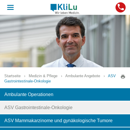
Toggle
navigation
Startseite
›
Medizin & Pflege
›
Ambulante Angebote
›
ASV
Gastrointestinale-Onkologie
Ambulante Operationen
ASV Gastrointestinale-Onkologie
ASV Mammakarzinome und gynäkologische Tumore