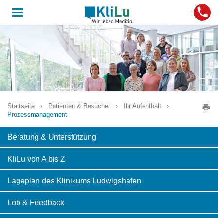
Toggle
navigation
Startseite
›
Patienten & Besucher
›
Ihr Aufenthalt
›
Prozessmanagement
Beratung & Unterstützung
KliLu von A bis Z
Lageplan des Klinikums Ludwigshafen
Lob & Feedback