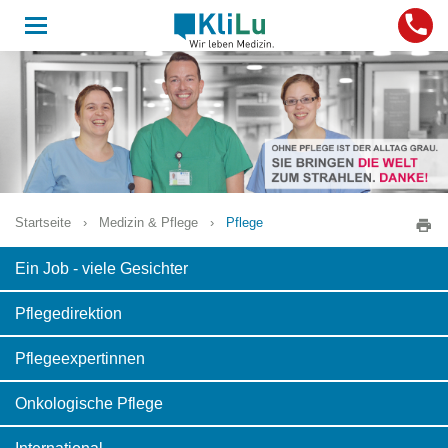
Toggle
navigation
Startseite
›
Medizin & Pflege
›
Pflege
Ein Job - viele Gesichter
Pflegedirektion
Pflegeexpertinnen
Onkologische Pflege