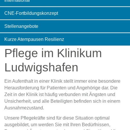
International
CNE-Fortbildungskonzept
Stellenangebote
Kurze Atempausen Resilienz
Pflege im Klinikum
Ludwigshafen
Ein Aufenthalt in einer Klinik stellt immer eine besondere
Herausforderung für Patienten und Angehörige dar. Die
Zeit in der Klinik ist häufig verbunden mit Ängsten und
Unsicherheit, und alle Beteiligten befinden sich in einem
Ausnahmezustand.
Unsere Pflegekräfte sind für diese Situation optimal
ausgebildet, um werden Sie mit Ihren Bedürfnissen,