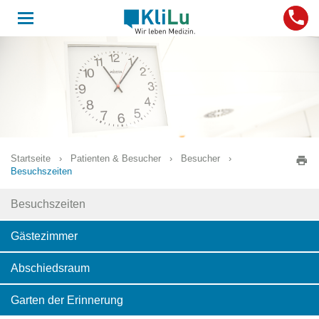
Toggle
navigation
Startseite
›
Patienten & Besucher
›
Besucher
›
Besuchszeiten
Besuchszeiten
Gästezimmer
Abschiedsraum
Garten der Erinnerung