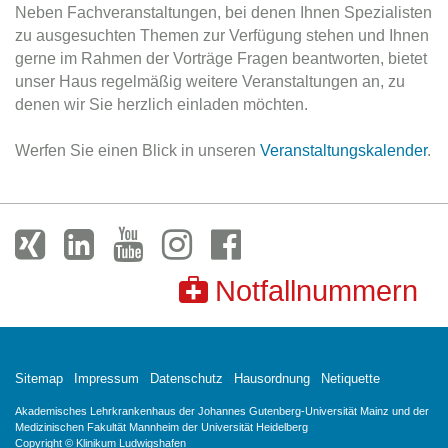
Neben Fachveranstaltungen, bei denen Ihnen Spezialisten
zu ausgesuchten Themen zur Verfügung stehen und Ihnen
gerne im Rahmen der Vorträge Fragen beantworten, bietet
unser Haus regelmäßig weitere Veranstaltungen an, zu
denen wir Sie herzlich einladen möchten.
Werfen Sie einen Blick in unseren
Veranstaltungskalender
.
Notfallnummern
Sitemap
Impressum
Datenschutz
Hausordnung
Netiquette
Akademisches Lehrkrankenhaus der Johannes Gutenberg-Universität Mainz und der
Medizinischen Fakultät Mannheim der Universität Heidelberg
Copyright © Klinikum Ludwigshafen