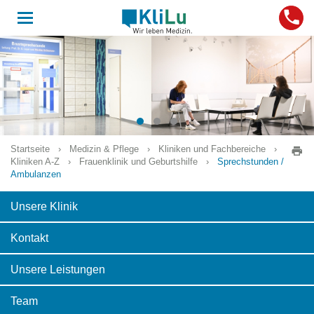
Toggle
navigation
Startseite
›
Medizin & Pflege
›
Kliniken und Fachbereiche
›
Kliniken A-Z
›
Frauenklinik und Geburtshilfe
›
Sprechstunden /
Ambulanzen
Unsere Klinik
Kontakt
Unsere Leistungen
Team