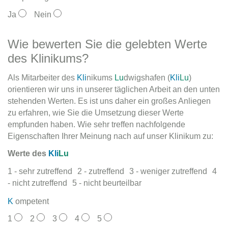
Ja
Nein
Wie bewerten Sie die gelebten Werte
des Klinikums?
Als Mitarbeiter des
Kli
nikums
Lu
dwigshafen (
Kli
Lu
)
orientieren wir uns in unserer täglichen Arbeit an den unten
stehenden Werten. Es ist uns daher ein großes Anliegen
zu erfahren, wie Sie die Umsetzung dieser Werte
empfunden haben. Wie sehr treffen nachfolgende
Eigenschaften Ihrer Meinung nach auf unser Klinikum zu:
Werte des
Kli
Lu
1 - sehr zutreffend
2 - zutreffend
3 - weniger zutreffend
4
- nicht zutreffend
5 - nicht beurteilbar
K
ompetent
1
2
3
4
5