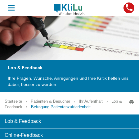
Toggle
navigation
Lob & Feedback
Ihre Fragen, Wünsche, Anregungen und Ihre Kritik helfen uns
dabei, besser zu werden.
Startseite
›
Patienten & Besucher
›
Ihr Aufenthalt
›
Lob &
Feedback
›
Befragung Patientenzufriedenheit
Lob & Feedback
Online-Feedback