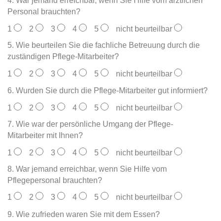
4. War jemand erreichbar, wenn Sie Hilfe vom ärztlichen
Personal brauchten?
1
2
3
4
5
nicht beurteilbar
5. Wie beurteilen Sie die fachliche Betreuung durch die
zuständigen Pflege-Mitarbeiter?
1
2
3
4
5
nicht beurteilbar
6. Wurden Sie durch die Pflege-Mitarbeiter gut informiert?
1
2
3
4
5
nicht beurteilbar
7. Wie war der persönliche Umgang der Pflege-
Mitarbeiter mit Ihnen?
1
2
3
4
5
nicht beurteilbar
8. War jemand erreichbar, wenn Sie Hilfe vom
Pflegepersonal brauchten?
1
2
3
4
5
nicht beurteilbar
9. Wie zufrieden waren Sie mit dem Essen?