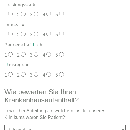
L
eistungsstark
1
2
3
4
5
I
nnovativ
1
2
3
4
5
Partnerschaft
L
ich
1
2
3
4
5
U
msorgend
1
2
3
4
5
Wie bewerten Sie Ihren
Krankenhausaufenthalt?
In welcher Abteilung / in welchem Institut unseres
Klinikums waren Sie Patient?*