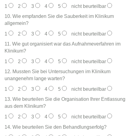
1
2
3
4
5
nicht beurteilbar
10. Wie empfanden Sie die Sauberkeit im Klinikum
allgemein?
1
2
3
4
5
nicht beurteilbar
11. Wie gut organisiert war das Aufnahmeverfahren im
Klinikum?
1
2
3
4
5
nicht beurteilbar
12. Mussten Sie bei Untersuchungen im Klinikum
unangenehm lange warten?
1
2
3
4
5
nicht beurteilbar
13. Wie beurteilen Sie die Organisation Ihrer Entlassung
aus dem Klinikum?
1
2
3
4
5
nicht beurteilbar
14. Wie beurteilen Sie den Behandlungserfolg?