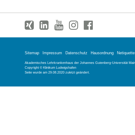
Sitemap
Impressum
Datenschutz
Hausordnung
Netiquette
Akademisches Lehrkrankenhaus der Johannes Gutenberg-Universität Mainz 
Copyright © Klinikum Ludwigshafen
Seite wurde am 29.08.2020 zuletzt geändert.