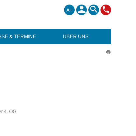
A+
SE & TERMINE
ÜBER UNS
er 4. OG