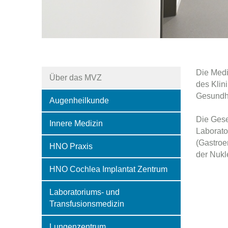
Die Medi
Über das MVZ
des Klin
Gesundhe
Augenheilkunde
Die Gese
Innere Medizin
Laborato
(Gastroe
HNO Praxis
der Nukle
HNO Cochlea Implantat Zentrum
Laboratoriums- und
Transfusionsmedizin
Lungenzentrum