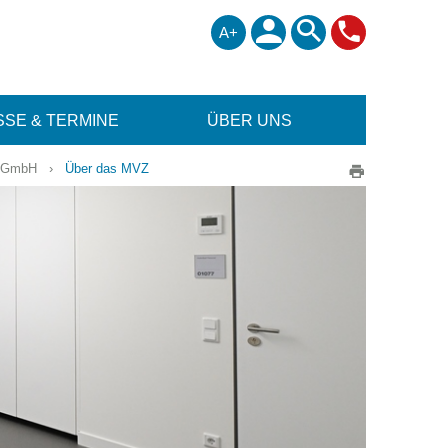
A+
SE & TERMINE
ÜBER UNS
n GmbH
›
Über das MVZ