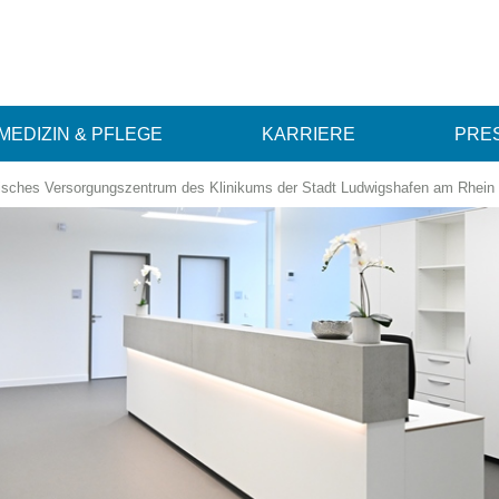
MEDIZIN & PFLEGE
KARRIERE
PRES
isches Versorgungszentrum des Klinikums der Stadt Ludwigshafen am Rhei