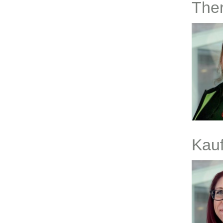
Ther
Kau