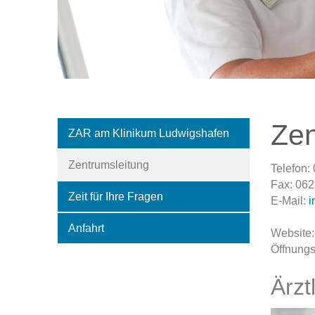
Zen
ZAR am Klinikum Ludwigshafen
Zentrumsleitung
Telefon:
Fax: 062
Zeit für Ihre Fragen
E-Mail:
i
Anfahrt
Website
Öffnungs
Ärzt