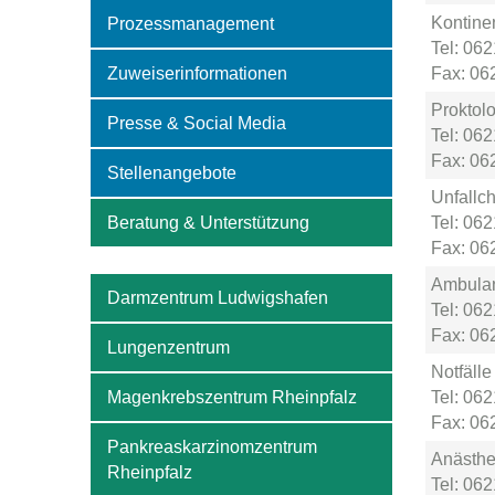
Kontine
Prozessmanagement
Tel: 06
Zuweiserinformationen
Fax: 06
Proktolo
Presse & Social Media
Tel: 06
Fax: 06
Stellenangebote
Unfallch
Beratung & Unterstützung
Tel: 06
Fax: 06
Ambulan
Darmzentrum Ludwigshafen
Tel: 06
Fax: 06
Lungenzentrum
Notfälle 
Magenkrebszentrum Rheinpfalz
Tel: 06
Fax: 06
Pankreaskarzinomzentrum
Anästhe
Rheinpfalz
Tel: 06