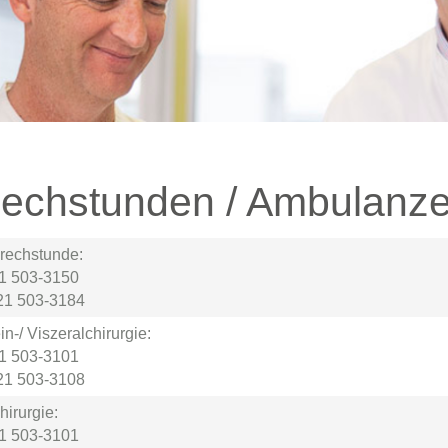
echstunden / Ambulanz
prechstunde:
21 503-3150
21 503-3184
n-/ Viszeralchirurgie:
21 503-3101
21 503-3108
irurgie:
21 503-3101