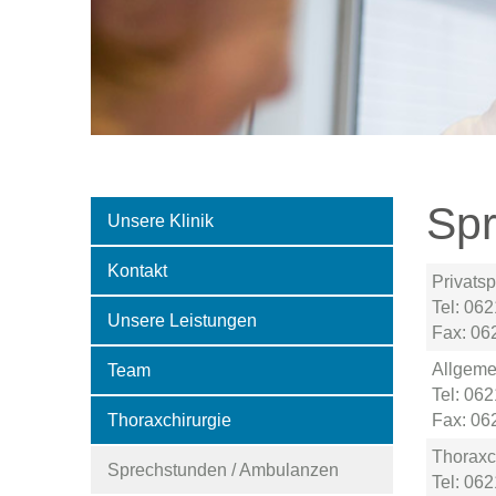
Spr
Unsere Klinik
Kontakt
Privats
Tel: 06
Unsere Leistungen
Fax: 06
Allgemei
Team
Tel: 06
Thoraxchirurgie
Fax: 06
Thoraxch
Sprechstunden / Ambulanzen
Tel: 06