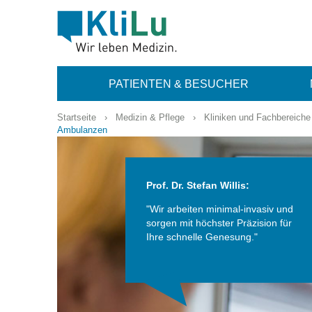
PATIENTEN & BESUCHER
Startseite
›
Medizin & Pflege
›
Kliniken und Fachbereiche
Ambulanzen
Prof. Dr. Stefan Willis:
"Wir arbeiten minimal-invasiv und
sorgen mit höchster Präzision für
Ihre schnelle Genesung."