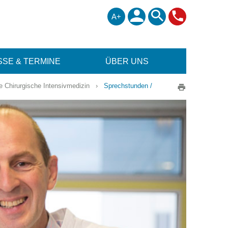
A+
SE & TERMINE
ÜBER UNS
ie Chirurgische Intensivmedizin
›
Sprechstunden /