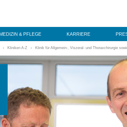
MEDIZIN & PFLEGE
KARRIERE
PRES
›
Kliniken A-Z
›
Klinik für Allgemein-, Viszeral- und Thoraxchirurgie sow