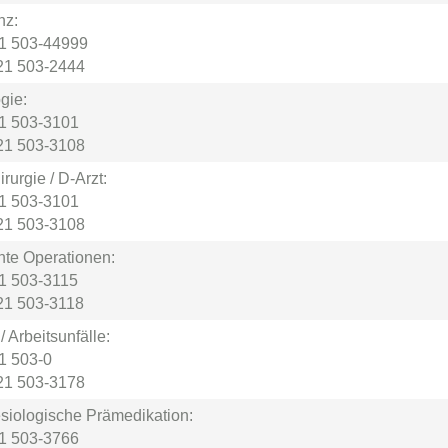
nz:
21 503-44999
21 503-2444
gie:
21 503-3101
21 503-3108
irurgie / D-Arzt:
21 503-3101
21 503-3108
te Operationen:
21 503-3115
21 503-3118
/ Arbeitsunfälle:
21 503-0
21 503-3178
siologische Prämedikation:
21 503-3766