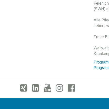
Feierlic
(SWH) ei
Alle Pfl
lieben, 
Freier Ei
Weltweit
Krankenp
Program
Programm