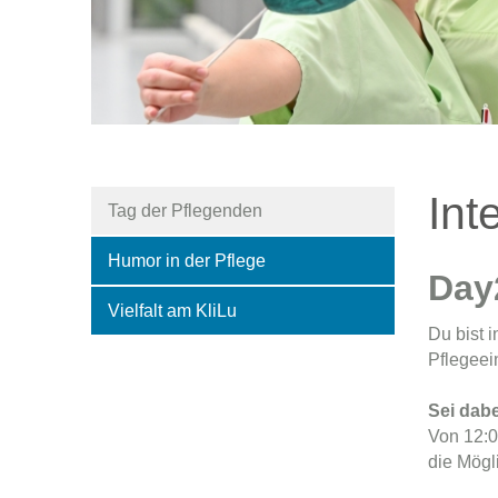
Int
Tag der Pflegenden
Humor in der Pflege
Day2
Vielfalt am KliLu
Du bist 
Pflegeei
Sei dabe
Von 12:0
die Mögl