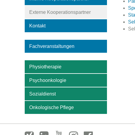
Pal
Spe
Externe Kooperationspartner
Sta
Sel
Kontakt
Sel
Fachveranstaltungen
Physiotherapie
Psychoonkologie
Sozialdienst
Onkologische Pflege