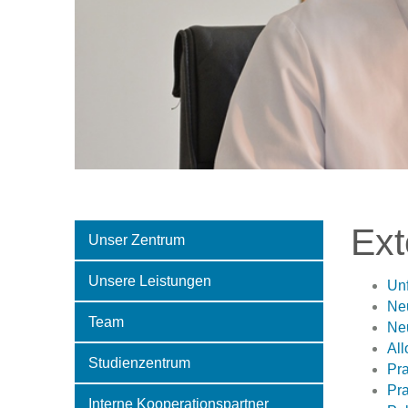
Ext
Unser Zentrum
Unsere Leistungen
Unf
Neu
Team
Neu
All
Studienzentrum
Pra
Pra
Interne Kooperationspartner