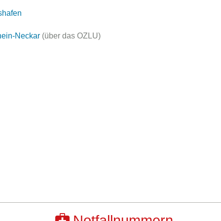
shafen
hein-Neckar
(über das OZLU)
Notfallnummern