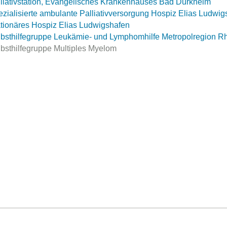
liativstation, Evangelisches Krankenhauses Bad Dürkheim
zialisierte ambulante Palliativversorgung Hospiz Elias Ludwig
tionäres Hospiz Elias Ludwigshafen
bsthilfegruppe Leukämie- und Lymphomhilfe Metropolregion R
bsthilfegruppe Multiples Myelom