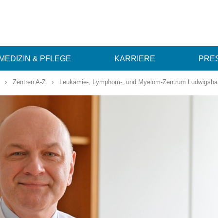
MEDIZIN & PFLEGE
KARRIERE
PRES
›
Zentren A-Z
›
Leukämie-, Lymphom-, und Myelom-Zentrum Ludwigshafen