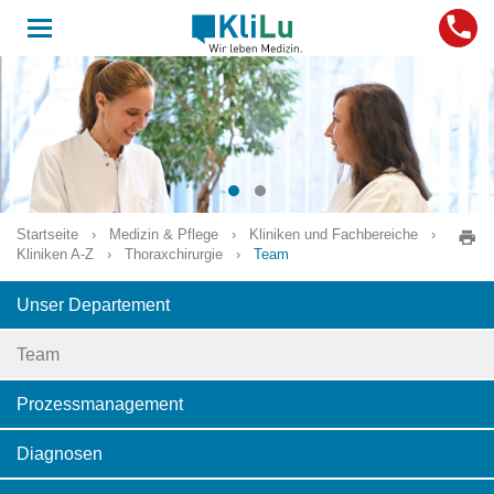
Toggle
navigation
Startseite
›
Medizin & Pflege
›
Kliniken und Fachbereiche
›
Kliniken A-Z
›
Thoraxchirurgie
›
Team
Unser Departement
Team
Prozessmanagement
Diagnosen