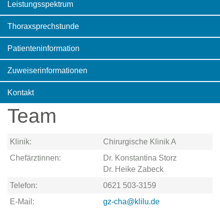
Leistungsspektrum
Thoraxsprechstunde
Patienteninformation
Zuweiserinformationen
Kontakt
Team
Klinik:
Chirurgische Klinik A
Chefärztinnen:
Dr. Konstantina Storz
Dr. Heike Zabeck
Telefon:
0621 503-3159
E-Mail:
gz-cha@klilu.de