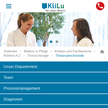
Toggle
navigation
Startseite
›
Medizin & Pflege
›
Kliniken und Fachbereiche
›
Kliniken A-Z
›
Thoraxchirurgie
›
Thoraxsprechstunde
Unser Departement
Team
Prozessmanagement
Diagnosen