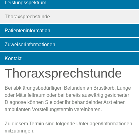
Leistungsspektrum
Thoraxsprechstunde
Patienteninformation
Zuweiserinformationen
Kontakt
Thoraxsprechstunde
Bei abklärungsbedürftigen Befunden an Brustkorb, Lunge
oder Mittelfellraum oder bei bereits auswärtig gesicherter
Diagnose können Sie oder Ihr behandelnder Arzt einen
ambulanten Vorstellungstermin vereinbaren.
Zu diesem Termin sind folgende Unterlagen/Informationen
mitzubringen: