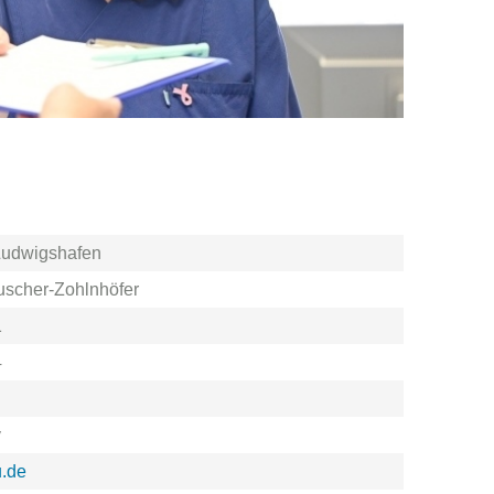
Ludwigshafen
uscher-Zohlnhöfer
1
4
y
u.de