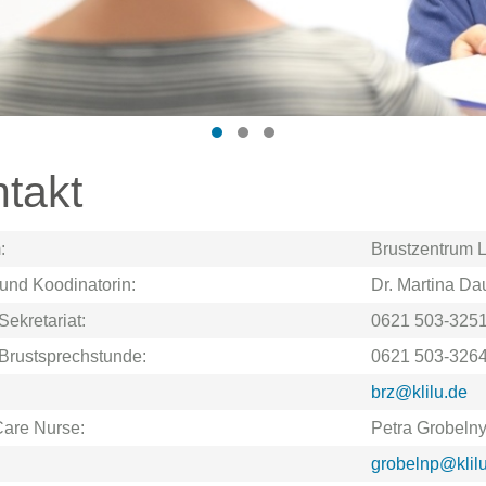
takt
:
Brustzentrum 
 und Koodinatorin:
Dr. Martina Da
Sekretariat:
0621 503-325
 Brustsprechstunde:
0621 503-326
brz@klilu.de
Care Nurse:
Petra Grobeln
grobelnp@klil