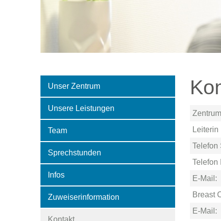
Kon
Unser Zentrum
Unsere Leistungen
Zentrum
Leiterin
Team
Telefon 
Sprechstunden
Telefon
Infos
E-Mail:
Breast 
Zuweiserinformation
E-Mail:
Kontakt