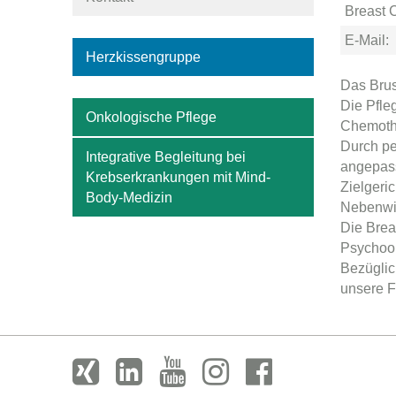
Breast 
E-Mail:
Herzkissengruppe
Das Brus
Die Pfle
Onkologische Pflege
Chemoth
Durch per
Integrative Begleitung bei
angepass
Krebserkrankungen mit Mind-
Zielgeri
Body-Medizin
Nebenwir
Die Brea
Psychoon
Bezüglic
unsere F