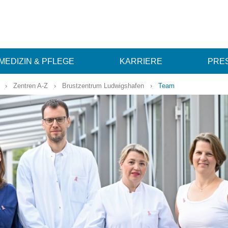
MEDIZIN & PFLEGE
KARRIERE
PRES
›
Zentren A-Z
›
Brustzentrum Ludwigshafen
›
Team