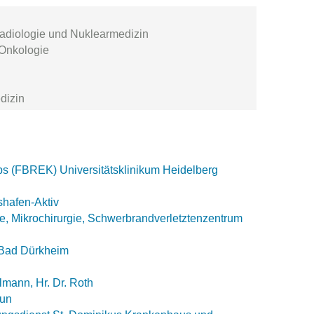
 Radiologie und Nuklearmedizin
 Onkologie
edizin
ebs (FBREK) Universitätsklinikum Heidelberg
shafen-Aktiv
, Mikro­chirurgie, Schwer­brand­verletzten­zentrum
 Bad Dürkheim
mann, Hr. Dr. Roth
aun