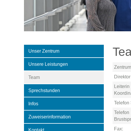
Te
Unser Zentrum
Unsere Leistungen
Zentrum
Direktor
Team
Leiterin
Sprechstunden
Koordina
Telefon 
Infos
Telefon
Zuweiserinformation
Brustsp
Fax:
Kontakt