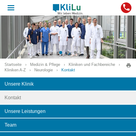
Toggle
navigation
Startseite
›
Medizin & Pflege
›
Kliniken und Fachbereiche
›
Kliniken A-Z
›
Neurologie
›
Kontakt
Unsere Klinik
Kontakt
Unsere Leistungen
Team